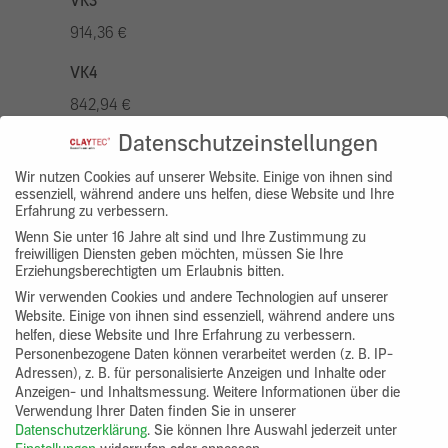
VK3
914,36 €
VK4
842,94 €
Datenschutzeinstellungen
VK5
1042,96 €
Wir nutzen Cookies auf unserer Website. Einige von ihnen sind
essenziell, während andere uns helfen, diese Website und Ihre
Erfahrung zu verbessern.
VK7
Wenn Sie unter 16 Jahre alt sind und Ihre Zustimmung zu
785,77 €
freiwilligen Diensten geben möchten, müssen Sie Ihre
Erziehungsberechtigten um Erlaubnis bitten.
Gruppenprodukt
Wir verwenden Cookies und andere Technologien auf unserer
Website. Einige von ihnen sind essenziell, während andere uns
yosima_designputz_bigb
helfen, diese Website und Ihre Erfahrung zu verbessern.
Personenbezogene Daten können verarbeitet werden (z. B. IP-
Adressen), z. B. für personalisierte Anzeigen und Inhalte oder
Anzeigen- und Inhaltsmessung.
Weitere Informationen über die
Verwendung Ihrer Daten finden Sie in unserer
Datenschutzerklärung
.
Sie können Ihre Auswahl jederzeit unter