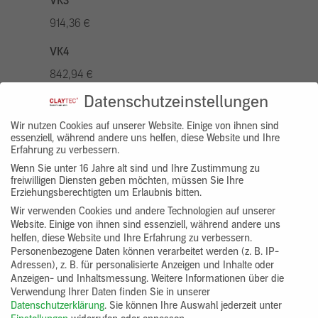
VK3
914,36 €
VK4
842,94 €
Datenschutzeinstellungen
VK5
1042,96 €
Wir nutzen Cookies auf unserer Website. Einige von ihnen sind
essenziell, während andere uns helfen, diese Website und Ihre
Erfahrung zu verbessern.
VK7
Wenn Sie unter 16 Jahre alt sind und Ihre Zustimmung zu
785,77 €
freiwilligen Diensten geben möchten, müssen Sie Ihre
Erziehungsberechtigten um Erlaubnis bitten.
Gruppenprodukt
Wir verwenden Cookies und andere Technologien auf unserer
Website. Einige von ihnen sind essenziell, während andere uns
yosima_designputz_bigb
helfen, diese Website und Ihre Erfahrung zu verbessern.
Personenbezogene Daten können verarbeitet werden (z. B. IP-
Adressen), z. B. für personalisierte Anzeigen und Inhalte oder
Anzeigen- und Inhaltsmessung.
Weitere Informationen über die
Verwendung Ihrer Daten finden Sie in unserer
Datenschutzerklärung
.
Sie können Ihre Auswahl jederzeit unter