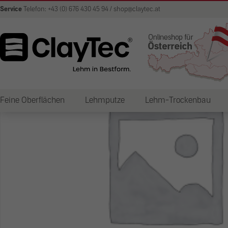
Service
Telefon: +43 (0) 676 430 45 94 / shop@claytec.at
Feine Oberflächen
Lehmputze
Lehm-Trockenbau