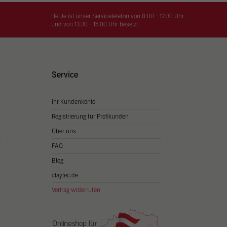
on
hrung
Heute ist unser Servicetelefon von 8:00 - 12:30 Uhr
und von 13:30 - 15:00 Uhr besetzt
n Sie
igen
Service
Ihr Kundenkonto
Zurück
Registrierung für Profikunden
Über uns
FAQ
Blog
claytec.de
Vertrag widerrufen
Statistiken