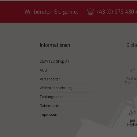
Wir v
ihnen
Wir beraten Sie gerne.
+43 (0) 676 430 
zu ve
Adres
Inhal
in un
Hier 
Zusti
Informationen
Sich
lasse
Al
CLAYTEC Shop AT
AGB
Nu
Kauf a
Versandarten
Rechnu
Daten
Widerrufsbelehrung
Esse
Zahlungsarten
Essen
Datenschutz
Funkt
Impressum
per
PayPa
Stat