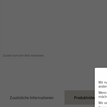
Zurzeit noch kein Bild vorhanden.
Wir n
ander
Wenn 
möcht
Zusätzliche Informationen
Produktvideo
Wir v