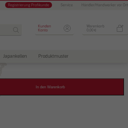
Registrierung Profikunde
Service
Händler/Handwerker vor Ort
Designputz
Kunden
Warenkorb
Konto
0,00
€
Japankellen
Produktmuster
dkosten
In den Warenkorb