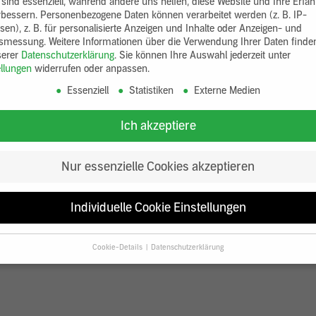
 sind essenziell, während andere uns helfen, diese Website und Ihre Erfa
rbessern.
Personenbezogene Daten können verarbeitet werden (z. B. IP-
sen), z. B. für personalisierte Anzeigen und Inhalte oder Anzeigen- und
tsmessung.
Weitere Informationen über die Verwendung Ihrer Daten finde
serer
Datenschutzerklärung
.
Sie können Ihre Auswahl jederzeit unter
ellungen
widerrufen oder anpassen.
Essenziell
Statistiken
Externe Medien
Ich akzeptiere
Nur essenzielle Cookies akzeptieren
Individuelle Cookie Einstellungen
Cookie-Details
Datenschutzerklärung
Datenschutzeinstellungen
Sie unter 16 Jahre alt sind und Ihre Zustimmung zu freiwilligen Diensten
en, müssen Sie Ihre Erziehungsberechtigten um Erlaubnis bitten.