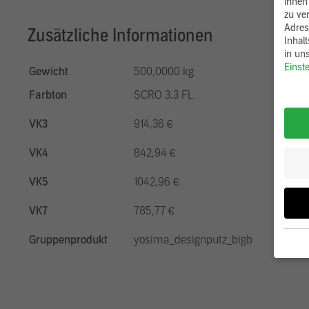
ihnen
zu ve
Adres
Zusätzliche Informationen
Inhal
in un
Einst
Gewicht
500,0000 kg
Farbton
SCRO 3.3 FL
VK3
914,36 €
VK4
842,94 €
VK5
1042,96 €
VK7
785,77 €
Gruppenprodukt
yosima_designputz_bigb
Wenn 
möcht