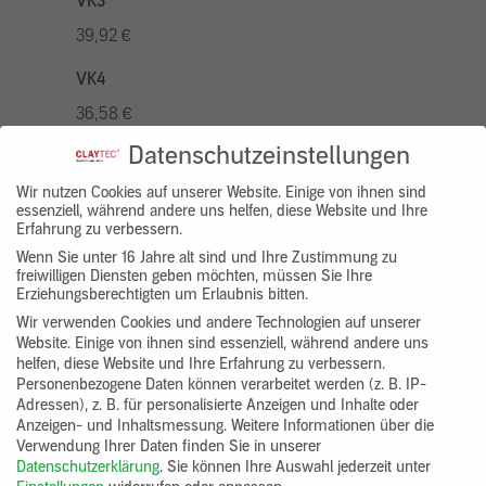
VK3
39,92 €
VK4
36,58 €
Datenschutzeinstellungen
VK5
46,56 €
Wir nutzen Cookies auf unserer Website. Einige von ihnen sind
essenziell, während andere uns helfen, diese Website und Ihre
Erfahrung zu verbessern.
VK7
Wenn Sie unter 16 Jahre alt sind und Ihre Zustimmung zu
33,26 €
freiwilligen Diensten geben möchten, müssen Sie Ihre
Erziehungsberechtigten um Erlaubnis bitten.
Gruppenprodukt
Wir verwenden Cookies und andere Technologien auf unserer
Website. Einige von ihnen sind essenziell, während andere uns
yosima_designputz_eimer
helfen, diese Website und Ihre Erfahrung zu verbessern.
Personenbezogene Daten können verarbeitet werden (z. B. IP-
Adressen), z. B. für personalisierte Anzeigen und Inhalte oder
Anzeigen- und Inhaltsmessung.
Weitere Informationen über die
Verwendung Ihrer Daten finden Sie in unserer
Datenschutzerklärung
.
Sie können Ihre Auswahl jederzeit unter