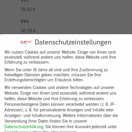
VK3
39,92 €
VK4
36,58 €
Datenschutzeinstellungen
VK5
46,56 €
Wir nutzen Cookies auf unserer Website. Einige von ihnen sind
essenziell, während andere uns helfen, diese Website und Ihre
Erfahrung zu verbessern.
VK7
Wenn Sie unter 16 Jahre alt sind und Ihre Zustimmung zu
33,26 €
freiwilligen Diensten geben möchten, müssen Sie Ihre
Erziehungsberechtigten um Erlaubnis bitten.
Gruppenprodukt
Wir verwenden Cookies und andere Technologien auf unserer
Website. Einige von ihnen sind essenziell, während andere uns
yosima_designputz_eimer
helfen, diese Website und Ihre Erfahrung zu verbessern.
Personenbezogene Daten können verarbeitet werden (z. B. IP-
Adressen), z. B. für personalisierte Anzeigen und Inhalte oder
Anzeigen- und Inhaltsmessung.
Weitere Informationen über die
Verwendung Ihrer Daten finden Sie in unserer
Datenschutzerklärung
.
Sie können Ihre Auswahl jederzeit unter