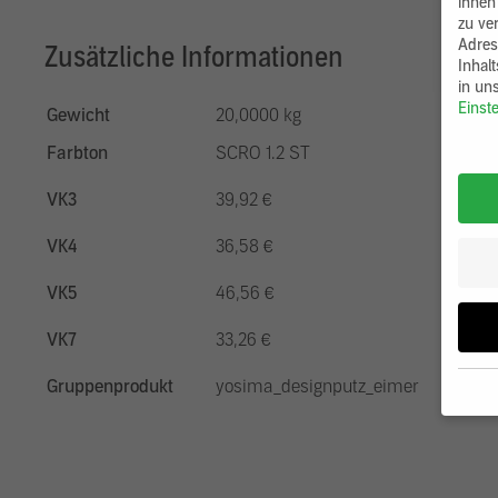
ihnen
zu ve
Adres
Zusätzliche Informationen
Inhal
in un
Einst
Gewicht
20,0000 kg
Farbton
SCRO 1.2 ST
VK3
39,92 €
VK4
36,58 €
VK5
46,56 €
VK7
33,26 €
Gruppenprodukt
yosima_designputz_eimer
Wenn 
möcht