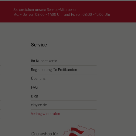
on
hrung
Sie erreichen unsere Service-Mitarbeiter
Mo. - Do. von 08:00 - 17:00 Uhr und Fr. von 08:00 - 15:00 Uhr
n Sie
igen
Service
Ihr Kundenkonto
Zurück
Registrierung für Profikunden
Über uns
FAQ
Blog
claytec.de
Vertrag widerrufen
Statistiken