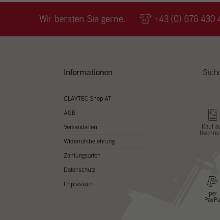
Wir v
ihnen
Wir beraten Sie gerne.
+43 (0) 676 430 
zu ve
Adres
Inhal
in un
Hier 
Zusti
Informationen
Sich
lasse
Al
CLAYTEC Shop AT
AGB
Nu
Kauf a
Versandarten
Rechnu
Daten
Widerrufsbelehrung
Esse
Zahlungsarten
Essen
Datenschutz
Funkt
Impressum
per
PayPa
Stat