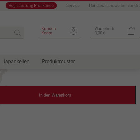
Registrierung Profikunde
Service
Händler/Handwerker vor Ort
Designputz
Kunden
Warenkorb
Konto
0,00
€
Japankellen
Produktmuster
dkosten
In den Warenkorb