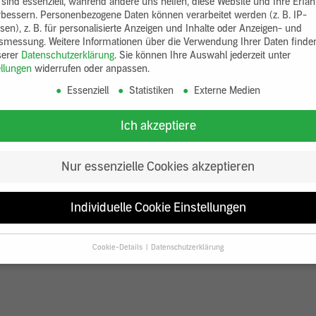
 sind essenziell, während andere uns helfen, diese Website und Ihre Erfa
rbessern.
Personenbezogene Daten können verarbeitet werden (z. B. IP-
sen), z. B. für personalisierte Anzeigen und Inhalte oder Anzeigen- und
tsmessung.
Weitere Informationen über die Verwendung Ihrer Daten finde
serer
Datenschutzerklärung
.
Sie können Ihre Auswahl jederzeit unter
ellungen
widerrufen oder anpassen.
Essenziell
Statistiken
Externe Medien
Ich akzeptiere
Nur essenzielle Cookies akzeptieren
Individuelle Cookie Einstellungen
Cookie-Details
Datenschutzerklärung
Datenschutzeinstellungen
Sie unter 16 Jahre alt sind und Ihre Zustimmung zu freiwilligen Diensten
en, müssen Sie Ihre Erziehungsberechtigten um Erlaubnis bitten.