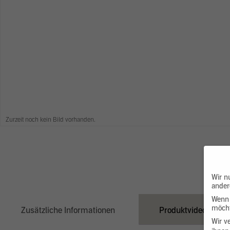
Zurzeit noch kein Bild vorhanden.
Wir n
ander
Wenn 
möcht
Zusätzliche Informationen
Produktvideo
Wir v