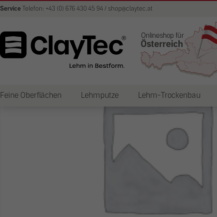
Service
Telefon: +43 (0) 676 430 45 94 / shop@claytec.at
Feine Oberflächen
Lehmputze
Lehm-Trockenbau