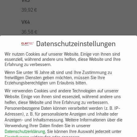
VK3
39,92 €
VK4
36,58 €
Datenschutzeinstellungen
VK5
46,56 €
Wir nutzen Cookies auf unserer Website. Einige von ihnen sind
essenziell, während andere uns helfen, diese Website und Ihre
Erfahrung zu verbessern.
VK7
Wenn Sie unter 16 Jahre alt sind und Ihre Zustimmung zu
33,26 €
freiwilligen Diensten geben möchten, müssen Sie Ihre
Erziehungsberechtigten um Erlaubnis bitten.
Gruppenprodukt
Wir verwenden Cookies und andere Technologien auf unserer
Website. Einige von ihnen sind essenziell, während andere uns
yosima_designputz_eimer
helfen, diese Website und Ihre Erfahrung zu verbessern.
Personenbezogene Daten können verarbeitet werden (z. B. IP-
Adressen), z. B. für personalisierte Anzeigen und Inhalte oder
Anzeigen- und Inhaltsmessung.
Weitere Informationen über die
Verwendung Ihrer Daten finden Sie in unserer
Datenschutzerklärung
.
Sie können Ihre Auswahl jederzeit unter