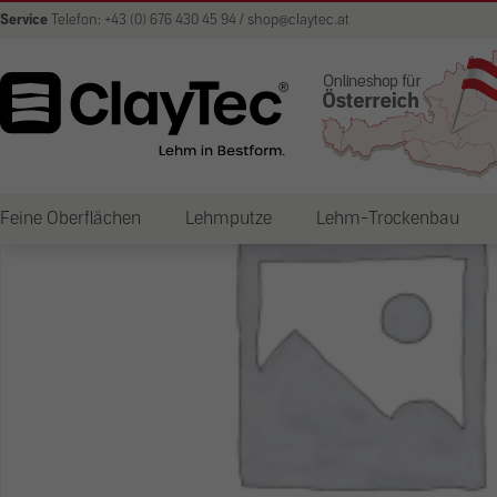
Service
Telefon: +43 (0) 676 430 45 94 / shop@claytec.at
Feine Oberflächen
Lehmputze
Lehm-Trockenbau