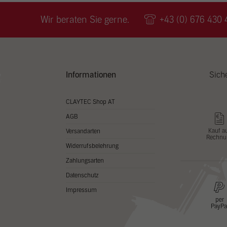
Wir v
ihnen
Wir beraten Sie gerne.
+43 (0) 676 430 
zu ve
Adres
Inhal
in un
Hier 
Zusti
Informationen
Sich
lasse
Al
CLAYTEC Shop AT
AGB
Nu
Kauf a
Versandarten
Rechnu
Daten
Widerrufsbelehrung
Esse
Zahlungsarten
Essen
Datenschutz
Funkt
Impressum
per
PayPa
Stat