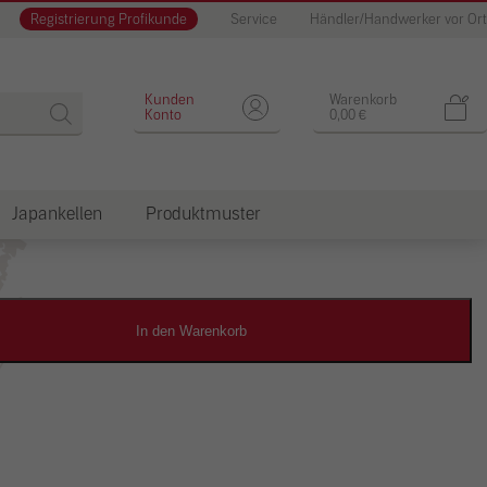
Registrierung Profikunde
Service
Händler/Handwerker vor Ort
Farbspachtel
Kunden
Warenkorb
Konto
0,00
€
Japankellen
Produktmuster
dkosten
In den Warenkorb