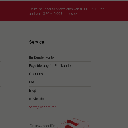
on
hrung
Heute ist unser Servicetelefon von 8:00 - 12:30 Uhr
und von 13:30 - 15:00 Uhr besetzt
n Sie
igen
Service
Ihr Kundenkonto
Zurück
Registrierung für Profikunden
Über uns
FAQ
Blog
claytec.de
Vertrag widerrufen
Statistiken