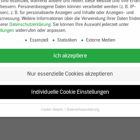
 sind essenziell, während andere uns helfen, diese Website und Ihre Erfa
rbessern.
Personenbezogene Daten können verarbeitet werden (z. B. IP-
sen), z. B. für personalisierte Anzeigen und Inhalte oder Anzeigen- und
tsmessung.
Weitere Informationen über die Verwendung Ihrer Daten finde
serer
Datenschutzerklärung
.
Sie können Ihre Auswahl jederzeit unter
ellungen
widerrufen oder anpassen.
Essenziell
Statistiken
Externe Medien
Ich akzeptiere
Nur essenzielle Cookies akzeptieren
Individuelle Cookie Einstellungen
Cookie-Details
Datenschutzerklärung
Datenschutzeinstellungen
Sie unter 16 Jahre alt sind und Ihre Zustimmung zu freiwilligen Diensten
en, müssen Sie Ihre Erziehungsberechtigten um Erlaubnis bitten.