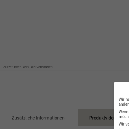
Zurzeit noch kein Bild vorhanden.
Wir n
ander
Wenn 
möcht
Zusätzliche Informationen
Produktvideo
Wir v