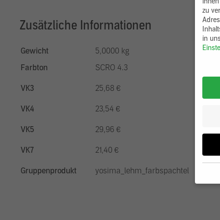
ihnen
zu ve
Adres
Zusätzliche Informationen
Inhal
in un
Einst
Gewicht
5,0000 kg
Farbton
SCRO 4.3
VK3
25,68 €
VK4
23,54 €
VK5
29,96 €
VK7
21,40 €
Gruppenprodukt
yosima_lehm_farbspachtel
Wenn 
möcht