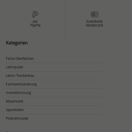
Inhalte von Videoplattformen und Social Media Plattformen werden
standardmäßig blockiert. Wenn Cookies von externen Medien akzeptiert
werden, bedarf der Zugriff auf diese Inhalte keiner manuellen Zustimmung
per
Kreditkarte
mehr.
PayPal
Mastercard
Cookie Informationen anzeigen
Kategorien
Datenschutzerklärung
Feine Oberflächen
Lehmputze
Lehm-Trockenbau
Fachwerksanierung
Innendämmung
Mauerwerk
Japankellen
Produktmuster