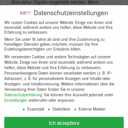
Makulatur-Tapete vorgeklebt werden. Wenn
Putzflächen erneut tapeziert werden sollen, so
Datenschutzeinstellungen
muss bedacht werden, dass die Tapeten bei der
Renovierung nur sehr vorsichtig abgelöst werden
Wir nutzen Cookies auf unserer Website. Einige von ihnen sind
essenziell, während andere uns helfen, diese Website und Ihre
können.
Erfahrung zu verbessern.
Wenn Sie unter 16 Jahre alt sind und Ihre Zustimmung zu
Fliesenbeläge
freiwilligen Diensten geben möchten, müssen Sie Ihre
Erziehungsberechtigten um Erlaubnis bitten.
Für Fliesenbeläge In Dusch- und Wannenbereichen
muss ein geeigneter Putz (z.B. Zementputz oder
Wir verwenden Cookies und andere Technologien auf unserer
Website. Einige von ihnen sind essenziell, während andere uns
Kalkzementputz) oder eine fliesfähige (grüne)
helfen, diese Website und Ihre Erfahrung zu verbessern.
Gipskartonplatte verwendet werden. Auf anderen
Personenbezogene Daten können verarbeitet werden (z. B. IP-
Flächen, die nur gelegentlich durch Spritzwasser
Adressen), z. B. für personalisierte Anzeigen und Inhalte oder
Anzeigen- und Inhaltsmessung.
Weitere Informationen über die
beansprucht sind, können Fliesen auch auf den
Verwendung Ihrer Daten finden Sie in unserer
Lehmputz geklebt werden, z.B. wenn dies
Datenschutzerklärung
.
Sie können Ihre Auswahl jederzeit unter
einfacher als der Wechsel des Putzmaterials ist.
Einstellungen
widerrufen oder anpassen.
Die Fläche ist in diesem Fall zuvor mit Tiefengrund
Essenziell
Statistiken
Externe Medien
(CLAYTEC 13.405 und 13.400) zu behandeln. Das
Material muss nach Möglichkeit tief in den
Ich akzeptiere
Lehmputz eindringen, dies kann durch mehrere