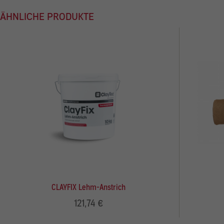
Al
ÄHNLICHE PRODUKTE
Nu
Daten
Esse
Essen
Funkt
Stat
Stati
verst
Ext
CLAYFIX Lehm-Anstrich
Inhal
121,74 €
Wenn 
kein