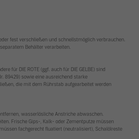
ieder fest verschließen und schnellstmöglich verbrauchen.
 separatem Behälter verarbeiten.
dere für DIE ROTE (ggf. auch für DIE GELBE) sind
Nr. 89429) sowie eine ausreichend starke
ießen, die mit dem Rührstab aufgearbeitet werden
 entfernen, wasserlösliche Anstriche abwaschen.
ten. Frische Gips-, Kalk- oder Zementputze müssen
üssen fachgerecht fluatiert (neutralisiert), Schalölreste