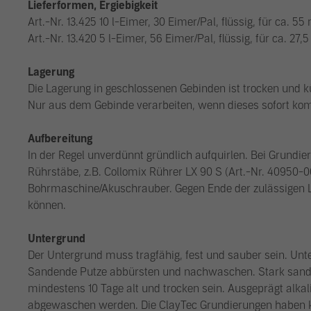
Lieferformen, Ergiebigkeit
Art.-Nr. 13.425 10 l-Eimer, 30 Eimer/Pal, flüssig, für ca. 55 
Art.-Nr. 13.420 5 l-Eimer, 56 Eimer/Pal, flüssig, für ca. 27,5
Lagerung
Die Lagerung in geschlossenen Gebinden ist trocken und k
Nur aus dem Gebinde verarbeiten, wenn dieses sofort komp
Aufbereitung
In der Regel unverdünnt gründlich aufquirlen. Bei Grundie
Rührstäbe, z.B. Collomix Rührer LX 90 S (Art.-Nr. 40950-0
Bohrmaschine/Akuschrauber. Gegen Ende der zulässigen L
können.
Untergrund
Der Untergrund muss tragfähig, fest und sauber sein. Unt
Sandende Putze abbürsten und nachwaschen. Stark sanden
mindestens 10 Tage alt und trocken sein. Ausgeprägt alkali
abgewaschen werden. Die ClayTec Grundierungen haben ke