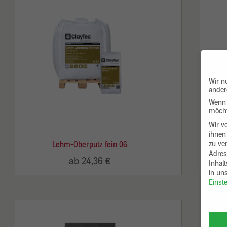
Wir n
ander
Wenn 
möcht
Wir v
ihnen
zu ve
Lehm-Oberputz fein 06
Adres
ab 24,36 €
Inhal
in un
Einst