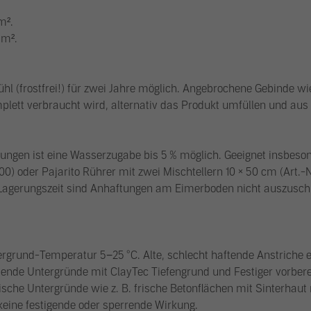
m².
 m².
ühl (frostfrei!) für zwei Jahre möglich. Angebrochene Gebinde w
lett verbraucht wird, alternativ das Produkt umfüllen und aus
rungen ist eine Wasserzugabe bis 5 % möglich. Geeignet insbeson
00) oder Pajarito Rührer mit zwei Mischtellern 10 × 50 cm (Art.-
agerungszeit sind Anhaftungen am Eimerboden nicht auszuschl
ergrund-Temperatur 5−25 °C. Alte, schlecht haftende Anstriche
de Untergründe mit ClayTec Tiefengrund und Festiger vorberei
sche Untergründe wie z. B. frische Betonflächen mit Sinterhaut m
ine festigende oder sperrende Wirkung.