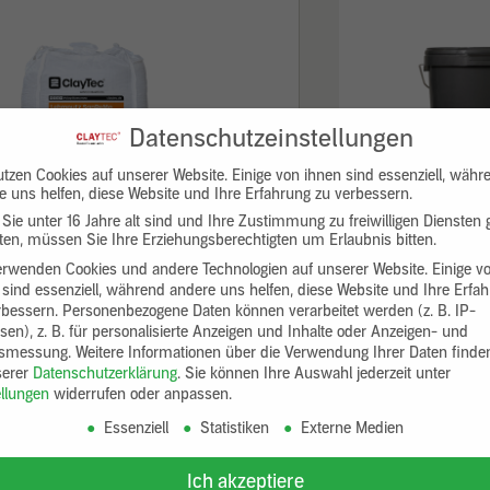
Datenschutzeinstellungen
utzen Cookies auf unserer Website. Einige von ihnen sind essenziell, währ
e uns helfen, diese Website und Ihre Erfahrung zu verbessern.
Sie unter 16 Jahre alt sind und Ihre Zustimmung zu freiwilligen Diensten
en, müssen Sie Ihre Erziehungsberechtigten um Erlaubnis bitten.
erwenden Cookies und andere Technologien auf unserer Website. Einige v
 sind essenziell, während andere uns helfen, diese Website und Ihre Erfa
rbessern.
Personenbezogene Daten können verarbeitet werden (z. B. IP-
Lehmputz SanReMo
YOSIMA Lehm-
sen), z. B. für personalisierte Anzeigen und Inhalte oder Anzeigen- und
ab 26,40 €
ab 
tsmessung.
Weitere Informationen über die Verwendung Ihrer Daten finde
serer
Datenschutzerklärung
.
Sie können Ihre Auswahl jederzeit unter
ellungen
widerrufen oder anpassen.
Essenziell
Statistiken
Externe Medien
Ich akzeptiere