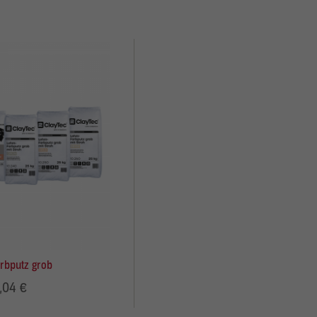
Zurück
Statistiken
Externe Medien
rbputz grob
iert.
,04 €
te