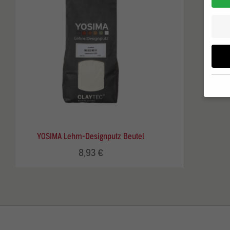
Wenn 
möcht
YOSIMA Lehm-Designputz Beutel
Wir v
ihnen
8,93 €
zu ve
Adres
Inhal
in un
Hier 
Zusti
lasse