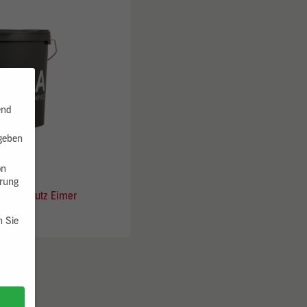
end
 geben
on
hrung
Designputz Eimer
83,40 €
n Sie