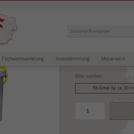
Grundierung D
Products
ab 57,36 €
search
Artikel-Nr.:
-
Lieferzeit: 4-6 Werktage
Fachwerksanierung
Innendämmung
Mauerwerk
Inkl. 20,00 % MwSt. zzgl.
Versan
Bitte wählen:
10l-Eimer für ca. 50 m
Grundierung
DIE
GELBE
Menge