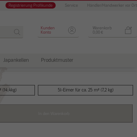
Registrierung Profikunde
Service
Händler/Handwerker vor Ort
IE GELBE
Kunden
Warenkorb
Konto
0,00
€
Japankellen
Produktmuster
dkosten
² (14,4kg)
5l-Eimer für ca. 25 m² (7,2 kg)
In den Warenkorb