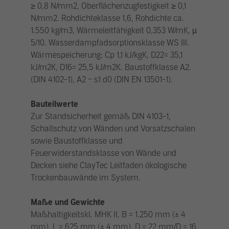
≥ 0,8 N/mm2, Oberflächenzugfestigkeit ≥ 0,1
N/mm2. Rohdichteklasse 1,6, Rohdichte ca.
1.550 kg/m3, Wärmeleitfähigkeit 0,353 W/mK, µ
5/10. Wasserdampfadsorptionsklasse WS III.
Wärmespeicherung: Cp 1,1 kJ/kgK, D22= 35,1
kJ/m2K, D16= 25,5 kJ/m2K. Baustoffklasse A2.
(DIN 4102-1), A2 – s1 d0 (DIN EN 13501-1).
Bauteilwerte
Zur Standsicherheit gemäß DIN 4103-1,
Schallschutz von Wänden und Vorsatzschalen
sowie Baustoffklasse und
Feuerwiderstandsklasse von Wände und
Decken siehe ClayTec Leitfaden ökologische
Trockenbauwände im System.
Maße und Gewichte
Maßhaltigkeitskl. MHK II, B = 1.250 mm (± 4
mm), L = 625 mm (± 4 mm), D = 22 mm/D = 16