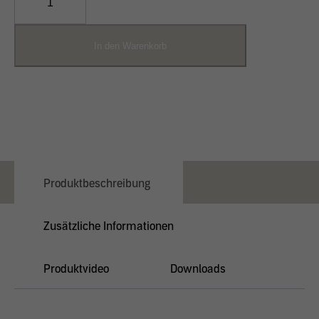
schwer
D
22
In den Warenkorb
/
D
16
Menge
Produktbeschreibung
Zusätzliche Informationen
Produktvideo
Downloads