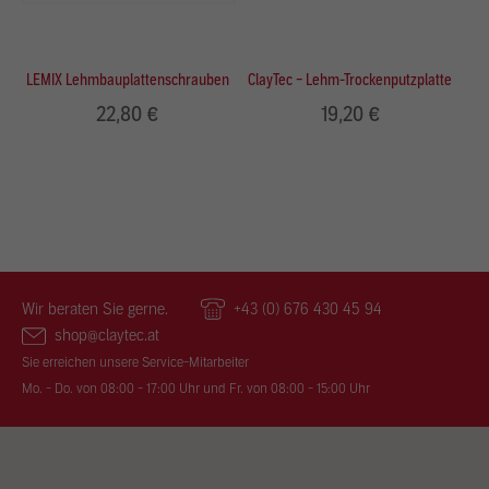
LEMIX Lehmbauplattenschrauben
ClayTec – Lehm-Trockenputzplatte
22,80 €
19,20 €
Wir beraten Sie gerne.
+43 (0) 676 430 45 94
shop@claytec.at
Sie erreichen unsere Service-Mitarbeiter
Mo. - Do. von 08:00 - 17:00 Uhr und Fr. von 08:00 - 15:00 Uhr