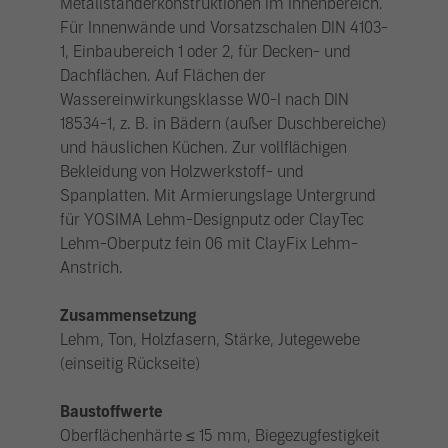
Metallständerkonstruktionen im Innenbereich.
Für Innenwände und Vorsatzschalen DIN 4103-
1, Einbaubereich 1 oder 2, für Decken- und
Dachflächen. Auf Flächen der
Wassereinwirkungsklasse W0-I nach DIN
18534-1, z. B. in Bädern (außer Duschbereiche)
und häuslichen Küchen. Zur vollflächigen
Bekleidung von Holzwerkstoff- und
Spanplatten. Mit Armierungslage Untergrund
für YOSIMA Lehm-Designputz oder ClayTec
Lehm-Oberputz fein 06 mit ClayFix Lehm-
Anstrich.
Zusammensetzung
Lehm, Ton, Holzfasern, Stärke, Jutegewebe
(einseitig Rückseite)
Baustoffwerte
Oberflächenhärte ≤ 15 mm, Biegezugfestigkeit