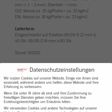
mm (+ 1, – 3 mm). Ebenheit – 1 mm.
D22: Masse ca. 25 kg/Platte = ca. 32 kg/m2
D16: Masse ca. 18 kg/Platte = ca. 23 kg/m2
Lieferform
Eingeschweißt auf Paletten 09.014 D 22 mm á
40 Stk, 09.015 D 16 mm á 60 Stk.
Stand: 10/2025
Datenschutzeinstellungen
Wir nutzen Cookies auf unserer Website. Einige von ihnen sind
essenziell, während andere uns helfen, diese Website und Ihre
Erfahrung zu verbessern.
Wenn Sie unter 16 Jahre alt sind und Ihre Zustimmung zu
freiwilligen Diensten geben möchten, müssen Sie Ihre
Haben Sie Fragen zum Produkt?
Erziehungsberechtigten um Erlaubnis bitten.
Wir verwenden Cookies und andere Technologien auf unserer