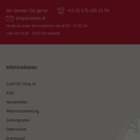
Wir beraten Sie gerne.
+43 (0) 676 430 45 94
shop@claytec.at
Heute ist unser Servicetelefon von 8:00 - 12:30 Uhr
und von 13:30 - 15:00 Uhr besetzt
Informationen
CLAYTEC Shop AT
AGB
Versandarten
Widerrufsbelehrung
Zahlungsarten
Datenschutz
Impressum