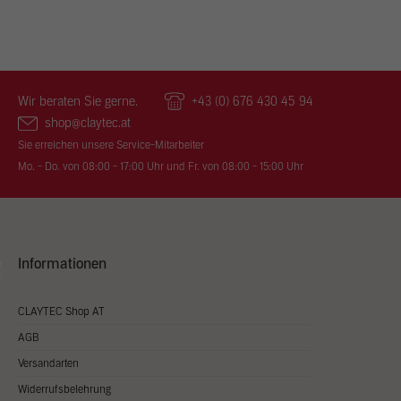
Wir beraten Sie gerne.
+43 (0) 676 430 45 94
shop@claytec.at
Sie erreichen unsere Service-Mitarbeiter
Mo. - Do. von 08:00 - 17:00 Uhr und Fr. von 08:00 - 15:00 Uhr
Informationen
CLAYTEC Shop AT
AGB
Versandarten
Widerrufsbelehrung