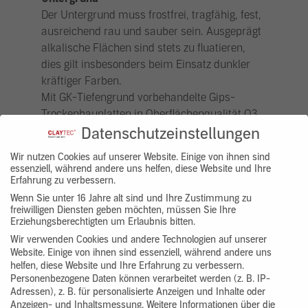
Der Untergrund muss frostfrei, tragfähig, fest,
ausreichend rau und sauber sein. Ausgeprägt
alkalische Flächen sind stets zu fluatieren,
dies gilt insbesonders beim Einsatz dunkler
kräftiger Farben.
Mit GK-Tiefengrund vorbehandelte Gips-
Trockenbauplatten in Oberflächenqualität Q3
oder Q4 vorbereiten. Die Fugenbereiche sind
Datenschutzeinstellungen
fachgerecht zu spachteln und zu armieren, z.
Wir nutzen Cookies auf unserer Website. Einige von ihnen sind
B. mit Kobau Elastic-Gewebe 10/10 („mit dem
essenziell, während andere uns helfen, diese Website und Ihre
roten Faden“) oder Glasgitter Fugenband.
Erfahrung zu verbessern.
Wenn Sie unter 16 Jahre alt sind und Ihre Zustimmung zu
freiwilligen Diensten geben möchten, müssen Sie Ihre
ClayTec Lehmputze werden immer mit
Erziehungsberechtigten um Erlaubnis bitten.
ClayTec Grundierung DIE WEISSE (13.415 -.410)
Wir verwenden Cookies und andere Technologien auf unserer
vorbehandelt, stark oder ungleichmäßig
Website. Einige von ihnen sind essenziell, während andere uns
saugende Untergründe bei Bedarf. DIE WEISSE
helfen, diese Website und Ihre Erfahrung zu verbessern.
kann auch verwendet werden, um dunkle
Personenbezogene Daten können verarbeitet werden (z. B. IP-
Adressen), z. B. für personalisierte Anzeigen und Inhalte oder
Anstrichuntergründe aufzuhellen
Anzeigen- und Inhaltsmessung.
Weitere Informationen über die