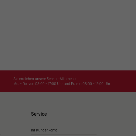
iert.
te
klärung
Sie erreichen unsere Service-Mitarbeiter
Mo. - Do. von 08:00 - 17:00 Uhr und Fr. von 08:00 - 15:00 Uhr
Service
Ihr Kundenkonto