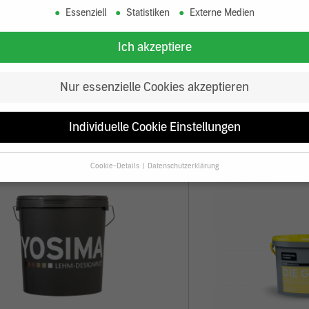
Essenziell
Statistiken
Externe Medien
Ich akzeptiere
Nur essenzielle Cookies akzeptieren
Individuelle Cookie Einstellungen
Cookie-Details
Datenschutzerklärung
Datenschutzeinstellungen
Sie unter 16 Jahre alt sind und Ihre Zustimmung zu freiwilligen Diensten
en, müssen Sie Ihre Erziehungsberechtigten um Erlaubnis bitten.
erwenden Cookies und andere Technologien auf unserer Website. Einige v
 sind essenziell, während andere uns helfen, diese Website und Ihre Erfa
rbessern.
Personenbezogene Daten können verarbeitet werden (z. B. IP-
sen), z. B. für personalisierte Anzeigen und Inhalte oder Anzeigen- und
tsmessung.
Weitere Informationen über die Verwendung Ihrer Daten finde
serer
Datenschutzerklärung
.