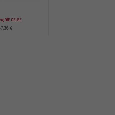
igen
ng DIE GELBE
Zurück
57,36 €
Statistiken
Externe Medien