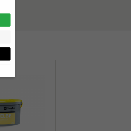
 geben
on
hrung
n Sie