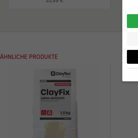
33,99 €
ÄHNLICHE PRODUKTE
Wenn 
möcht
Wir v
ihnen
zu ve
Adres
Inhal
in un