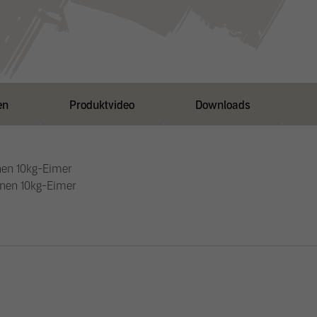
Menge
en
Produktvideo
Downloads
nen 10kg-Eimer
inen 10kg-Eimer