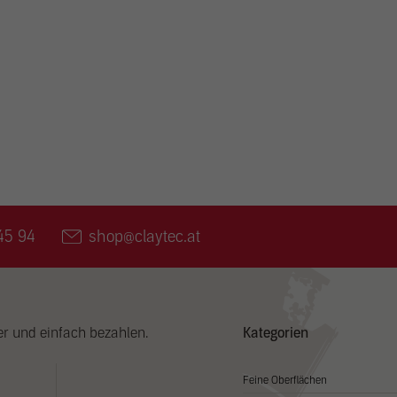
te von Videoplattformen und Social Media Plattformen werden standardmäßig block
Cookies von externen Medien akzeptiert werden, bedarf der Zugriff auf diese Inhal
er manuellen Zustimmung mehr.
Cookie Informationen anzeigen
Datenschutzer
45 94
shop@claytec.at
er und einfach bezahlen.
Kategorien
Feine Oberflächen