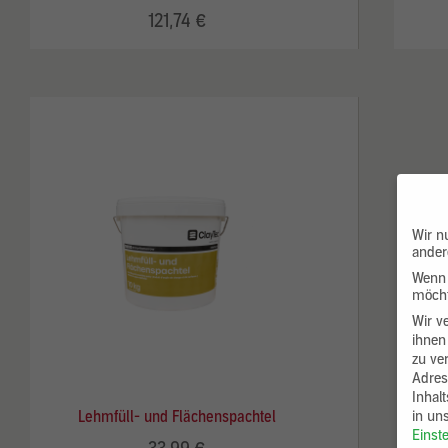
121,74 €
Wir n
ander
Wenn 
möcht
Wir v
ihnen
zu ve
Adres
Inhal
Lehmfüll- und Flächenspachtel
in un
Einst