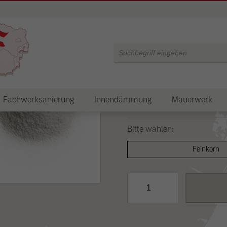
Strukturzusch
Products
9,67 €
search
Artikel-Nr.:
-
Lieferzeit: 4-6 Werktage
Fachwerksanierung
Innendämmung
Mauerwerk
Inkl. 20,00 % MwSt. zzgl.
Versan
Bitte wählen:
Feinkorn
Strukturzuschlag
für
CLAYFIX
Lehm-
Anstrich