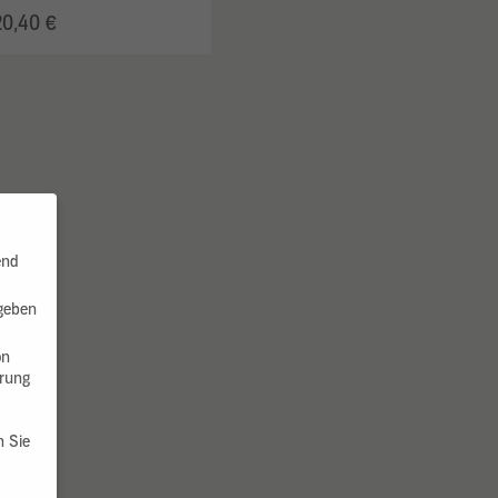
20,40 €
end
 geben
on
hrung
n Sie