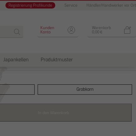
Registrierung Profikunde
Service
Händler/Handwerker vor Ort
lag für CLAYFIX Lehm-Anstrich
Kunden
Warenkorb
Konto
0,00
€
Japankellen
Produktmuster
dkosten
Grobkorn
In den Warenkorb