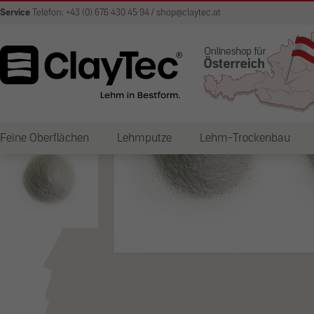
Service
Telefon: +43 (0) 676 430 45 94 / shop@claytec.at
Feine Oberflächen
Lehmputze
Lehm-Trockenbau