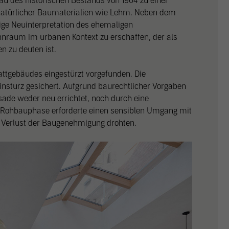
 des historischen Bestands von 1904 zu einer
 natürlicher Baumaterialien wie Lehm. Neben dem
tige Neuinterpretation des ehemaligen
ohnraum im urbanen Kontext zu erschaffen, der als
 zu deuten ist.
ttgebäudes eingestürzt vorgefunden. Die
nsturz gesichert. Aufgrund baurechtlicher Vorgaben
ade weder neu errichtet, noch durch eine
e Rohbauphase erforderte einen sensiblen Umgang mit
 Verlust der Baugenehmigung drohten.