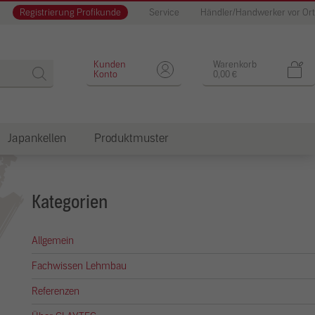
Aktuelle Beiträge
Registrierung Profikunde
Service
Händler/Handwerker vor Ort
De Heiligenberg –
Vom Künstleratelier zum Gästehaus
Kunden
Warenkorb
Holistic
Living
Konto
0,00
€
Kirchstraße 7
in Entringen
Kolumba
Museum
Japankellen
Produktmuster
Raum der Stille,
Refrath
Kategorien
Allgemein
Fachwissen Lehmbau
Referenzen