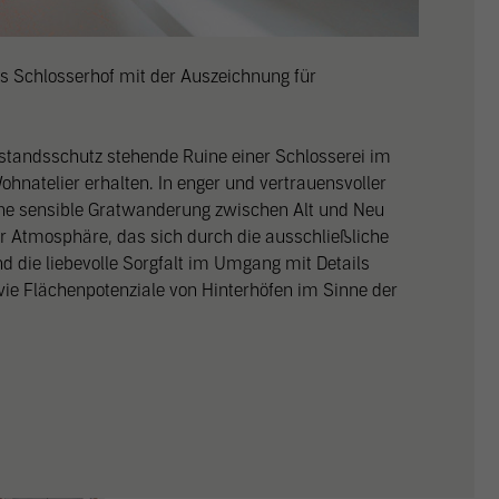
serer
Datenschutzerklärung
.
finden Sie eine Übersicht über alle verwendeten Cookies. Sie können Ihre
mmung zu ganzen Kategorien geben oder sich weitere Informationen anze
n und so nur bestimmte Cookies auswählen.
s Schlosserhof mit der Auszeichnung für
le akzeptieren
Einstellungen speichern & schließen
standsschutz stehende Ruine einer Schlosserei im
r essenzielle Cookies akzeptieren
ohnatelier erhalten. In enger und vertrauensvoller
eine sensible Gratwanderung zwischen Alt und Neu
schutzeinstellungen
nziell (1)
er Atmosphäre, das sich durch die ausschließliche
 die liebevolle Sorgfalt im Umgang mit Details
zielle Cookies ermöglichen grundlegende Funktionen und sind für die einwandfreie
wie Flächenpotenziale von Hinterhöfen im Sinne der
ion der Website erforderlich.
Cookie Informationen anzeigen
istiken (2)
stik Cookies erfassen Informationen anonym. Diese Informationen helfen uns zu
ehen, wie unsere Besucher unsere Website nutzen.
Cookie Informationen anzeigen