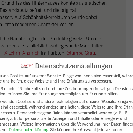
rundriss des Hinterhauses konnte aus statischen
estandsputz befreit und die original
elassen. Auf Schönheitskorrekturen wurde dabei
 ihren modernen Charakter verlieh.
f die Nachhaltigkeit der Produkte gesetzt. Um ein
 wurden ausschließlich wohngesunde Materialien
FIX Lehm-Anstrich
im Farbton
Kolumba Grau
,
be- und Armierungsmörtel
verwendet. Bei
Datenschutzeinstellungen
ie aus
nachhaltiger Forstwirtschaft eingesetzt. Die
igten Fensterrahmen wurden aus massiver, geölter
utzen Cookies auf unserer Website. Einige von ihnen sind essenziell, währ
restauriert und unterstreichen zusätzlich den
e uns helfen, diese Website und Ihre Erfahrung zu verbessern.
des. Ergänzend dazu wurden bewusst Produkte aus
Sie unter 16 Jahre alt sind und Ihre Zustimmung zu freiwilligen Diensten
en, müssen Sie Ihre Erziehungsberechtigten um Erlaubnis bitten.
 alle Griffe sowie die Schalter und Steckdosen
erwenden Cookies und andere Technologien auf unserer Website. Einige v
den Produktionsabläufen als auch bei den
 sind essenziell, während andere uns helfen, diese Website und Ihre Erfa
ge Aspekte legen.
rbessern.
Personenbezogene Daten können verarbeitet werden (z. B. IP-
sen), z. B. für personalisierte Anzeigen und Inhalte oder Anzeigen- und
tsmessung.
Weitere Informationen über die Verwendung Ihrer Daten finde
serer
Datenschutzerklärung
.
Sie können Ihre Auswahl jederzeit unter