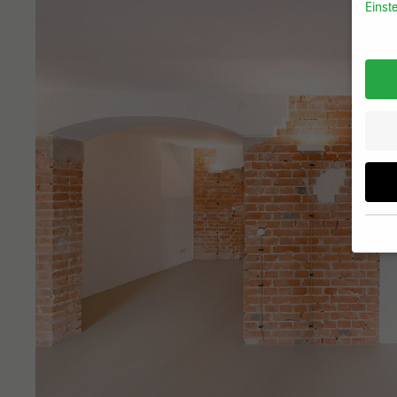
Einst
Wenn 
möcht
Wir v
ihnen
zu ve
Adres
Inhal