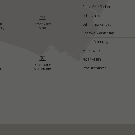
Feine Oberflächen
Lehmputze
uf
Kreditkarte
Lehm-Trockenbau
ng
Visa
Fachwerksanierung
Innendämmung
Mauerwerk
Japankellen
Kreditkarte
Produktmuster
l
Mastercard