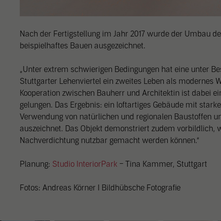
in un
Hier 
Zusti
lasse
Nach der Fertigstellung im Jahr 2017 wurde der Umbau de
beispielhaftes Bauen ausgezeichnet.
Al
„Unter extrem schwierigen Bedingungen hat eine unter Be
Nu
Stuttgarter Lehenviertel ein zweites Leben als modernes W
Kooperation zwischen Bauherr und Architektin ist dabei 
Daten
Esse
gelungen. Das Ergebnis: ein loftartiges Gebäude mit stark
Verwendung von natürlichen und regionalen Baustoffen und
Essen
auszeichnet. Das Objekt demonstriert zudem vorbildlich, 
Funkt
Nachverdichtung nutzbar gemacht werden können.“
Stat
Planung:
Studio InteriorPark
– Tina Kammer, Stuttgart
Stati
Fotos: Andreas Körner I Bildhübsche Fotografie
verst