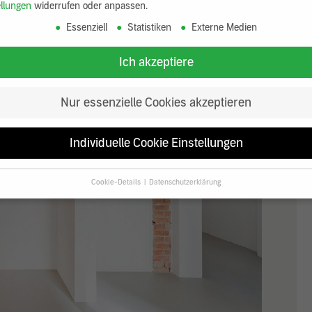
ellungen
widerrufen oder anpassen.
Essenziell
Statistiken
Externe Medien
Ich akzeptiere
Nur essenzielle Cookies akzeptieren
Individuelle Cookie Einstellungen
Cookie-Details
Datenschutzerklärung
Datenschutzeinstellungen
Sie unter 16 Jahre alt sind und Ihre Zustimmung zu freiwilligen Diensten
en, müssen Sie Ihre Erziehungsberechtigten um Erlaubnis bitten.
erwenden Cookies und andere Technologien auf unserer Website. Einige v
 sind essenziell, während andere uns helfen, diese Website und Ihre Erfa
rbessern.
Personenbezogene Daten können verarbeitet werden (z. B. IP-
sen), z. B. für personalisierte Anzeigen und Inhalte oder Anzeigen- und
tsmessung.
Weitere Informationen über die Verwendung Ihrer Daten finde