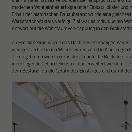
Mehrfamilienhauses verbunden. Der anspruchsvolle Umbau
modernen Wohneinheit erfolgte unter Einsatz lokaler und
Erhalt der historischen Bausubstanz wurde eine gleichzei
Werkstattcharakters verfolgt. Ziel war es individuellen W
Antwort auf die Wohnraumverknappung in den Großstädten
Zu Projektbeginn wurde das Dach des ehemaligen Werksta
wenigen verbliebenen Wände waren zum Großtiel gegen Ei
die eingehalten werden mussten, konnte die Backsteinfass
innenliegende Gebäudekonstruktion erweitert werden. Di
dem Bestand, da die Gefahr des Einsturzes und damit der