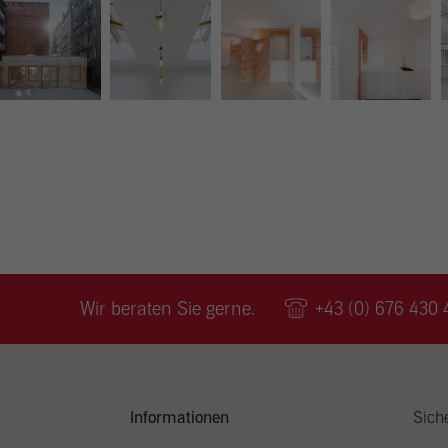
Ext
Inhal
Wenn 
kein
Wir beraten Sie gerne.
+43 (0) 676 430 
Informationen
Sich