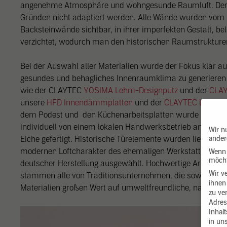
angenehme Atmosphäre und wohngesunde Raumluft. Der G
Gründen nicht adaptiert werden. Alle Wände wurden vom B
Backsteinwände sichtbar, in ihrer imperfekten Gestalt, b
verzichtet, wodurch man den historischen Raumstrukturen
Bei der Auswahl aller Materialien wurde der Fokus klar au
gesundes und behagliches Innenraumklima zu generieren
wie der CLAYTEC
YOSIMA Lehm-Designputz
und der
CLAY
unsere
HFD Innendämmplatten
und der
CLAYTEC Lehmkle
dem Podest und den Küchenarbeitsplatten wurde Douglas
individuell von einem lokalen Handwerksbetrieb angefert
Wir n
Eiche gefertigt. Historische Türelemente wurden liebevoll 
ander
modernen Loftcharakter des ehemaligen Werkstattgebäu
Wenn 
möcht
deutscher Herstellung ausgewählt. Hochwertige Armaturen,
Wir v
stammen alle von Traditionsunternehmen, die sowohl bei 
ihnen
Materialien großen Wert auf umweltfreundliche, nachhalti
zu ve
Adres
Inhal
in un