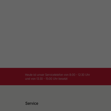
iert.
te
klärung
Heute ist unser Servicetelefon von 8:00 - 12:30 Uhr
und von 13:30 - 15:00 Uhr besetzt
Service